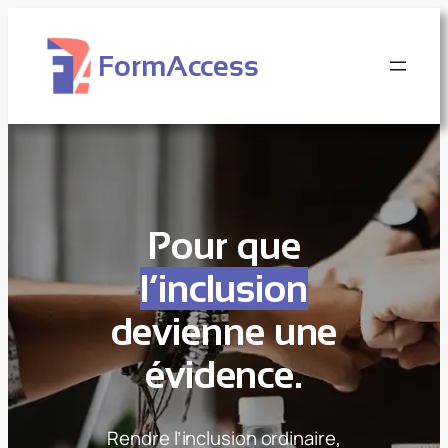
Aller
au
FormAccess
contenu
Pour que
l’inclusion
devienne une
évidence
.
Rendre l’inclusion ordinaire,