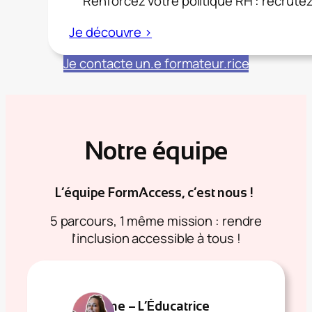
Renforcez votre politique RH : recrute
:
Je découvre >
Inclure
Je contacte un.e formateur.rice
et
maintenir
dans
l’emploi
:
Notre équipe
les
clés
du
L’équipe FormAccess, c’est nous !
handicap
5 parcours, 1 même mission : rendre
pour
l’inclusion accessible à tous !
les
managers
et
RH
Marine – L’Éducatrice