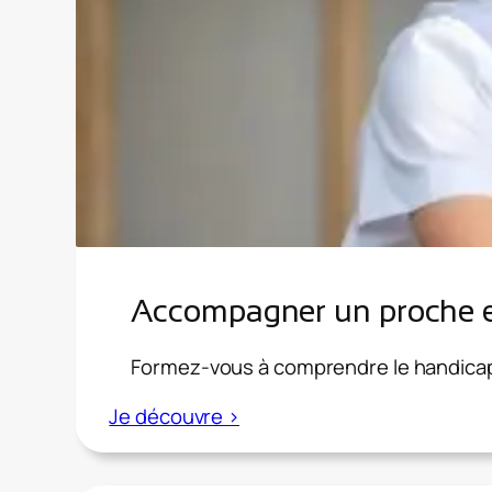
comprendre
le
handicap
et
mieux
collaborer
au
travail
Accompagner un proche en
Formez-vous à comprendre le handicap
:
Je découvre >
Accompagner
un