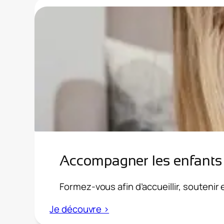
proche
en
situation
de
handicap
:
devenir
aidant
avec
confiance
Accompagner les enfants e
Formez-vous afin d’accueillir, soutenir 
:
Je découvre >
Accompagner