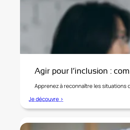
Agir pour l’inclusion : co
Apprenez à reconnaître les situations d
:
Je découvre >
Agir
pour
l’inclusion
: