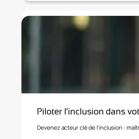
les
enfants
en
situation
de
handicap
(école
et
périscolaire)
Piloter l’inclusion dans v
Devenez acteur clé de l’inclusion : maîtr